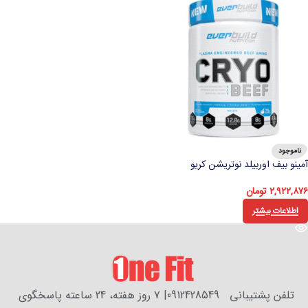
ناموجود
آمینو بیف اوربیلد نوتریشن کریو
۲,۹۲۲,۸۷۶
تومان
اطلاعات بیشتر
تلفن پشتیبانی 0912428549| 7 روز هفته، 24 ساعته پاسخگوی