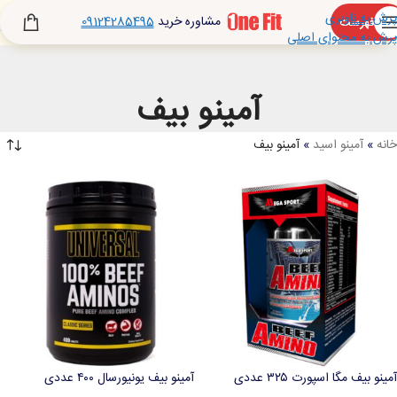
پرش به ناوبری
مشاوره خرید
09124285495
فهرست
پرش به محتوای اصلی
آمینو بیف
خانه
»
آمینو اسید
»
آمینو بیف
آمینو بیف مگا اسپورت ۳۲۵ عددی
آمینو بیف یونیورسال ۴۰۰ عددی